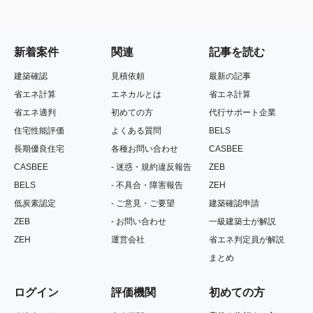
新着案件
関連
記事を読む
建築確認
見積依頼
最新の記事
省エネ計算
エネカルとは
省エネ計算
省エネ適判
初めての方
代行サポート企業
住宅性能評価
よくある質問
BELS
長期優良住宅
各種お問い合わせ
CASBEE
CASBEE
- 迷惑
・規約違反報告
ZEB
BELS
- 不具合・障害報告
ZEH
低炭素認定
- ご意見・ご要望
建築確認申請
ZEB
- お問い合わせ
一級建築士が解説
ZEH
運営会社
省エネ判定員が解説
まとめ
ログイン
評価機関
初めての方