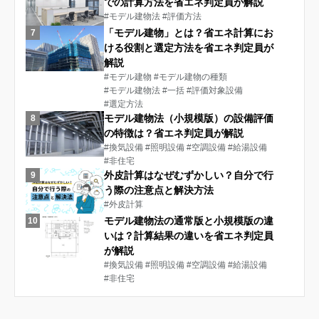
での計算方法を省エネ判定員が解説
#モデル建物法
#評価方法
「モデル建物」とは？省エネ計算にお
7
ける役割と選定方法を省エネ判定員が
解説
#モデル建物
#モデル建物の種類
#モデル建物法
#一括
#評価対象設備
#選定方法
モデル建物法（小規模版）の設備評価
8
の特徴は？省エネ判定員が解説
#換気設備
#照明設備
#空調設備
#給湯設備
#非住宅
外皮計算はなぜむずかしい？自分で行
9
う際の注意点と解決方法
#外皮計算
モデル建物法の通常版と小規模版の違
10
いは？計算結果の違いを省エネ判定員
が解説
#換気設備
#照明設備
#空調設備
#給湯設備
#非住宅