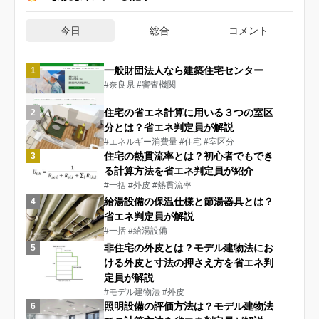
今日
総合
コメント
一般財団法人なら建築住宅センター
1
#奈良県
#審査機関
住宅の省エネ計算に用いる３つの室区
2
分とは？省エネ判定員が解説
#エネルギー消費量
#住宅
#室区分
住宅の熱貫流率とは？初心者でもでき
3
る計算方法を省エネ判定員が紹介
#一括
#外皮
#熱貫流率
給湯設備の保温仕様と節湯器具とは？
4
省エネ判定員が解説
#一括
#給湯設備
非住宅の外皮とは？モデル建物法にお
5
ける外皮と寸法の押さえ方を省エネ判
定員が解説
#モデル建物法
#外皮
照明設備の評価方法は？モデル建物法
6