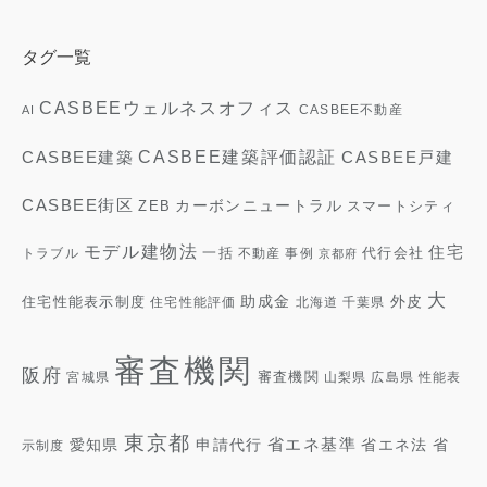
タグ一覧
CASBEEウェルネスオフィス
CASBEE不動産
AI
CASBEE建築評価認証
CASBEE建築
CASBEE戸建
CASBEE街区
ZEB
カーボンニュートラル
スマートシティ
モデル建物法
住宅
一括
代行会社
トラブル
不動産
事例
京都府
大
外皮
住宅性能表示制度
助成金
住宅性能評価
北海道
千葉県
審査機関
阪府
審査機関
宮城県
山梨県
広島県
性能表
東京都
省エネ基準
省
愛知県
申請代行
省エネ法
示制度