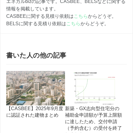
エネカルbizの記事です。CASBEE、BELSなどに関する
情報を掲載しています。
CASBEEに関する見積り依頼は
こちら
からどうぞ。
BELSに関する見積り依頼は
こちら
からどうぞ。
書いた人の他の記事
【CASBEE】2025年9月度
新築・GX志向型住宅分の
に認証された建物まとめ
補助金申請額が予算上限額
に達したため、交付申請
（予約含む）の受付を終了