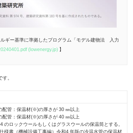
ネルギー基準に準拠したプログラム「モデル建物法 入力
240401.pdf (lowenergy.jp)
】
です。
の配管：保温材(※)の厚さが 30 ㎜以上
の配管：保温材(※)の厚さが 40 ㎜以上
 9504 のロックウールもしくはグラスウールの保温筒とする。
仕様書（機械設備工事編）令和4 年版の冷温水管の保温材