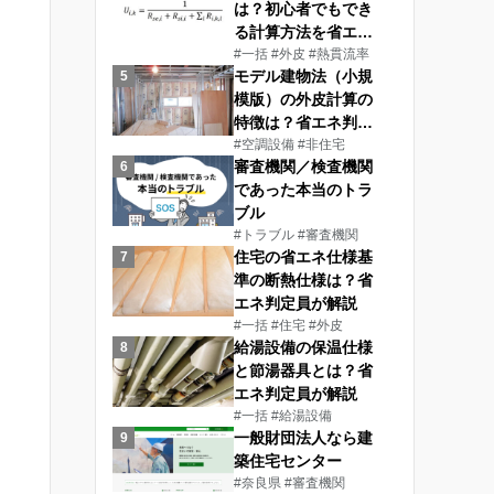
は？初心者でもでき
る計算方法を省エネ
判定員が紹介
#一括
#外皮
#熱貫流率
モデル建物法（小規
5
模版）の外皮計算の
特徴は？省エネ判定
員が解説
#空調設備
#非住宅
審査機関／検査機関
6
であった本当のトラ
ブル
#トラブル
#審査機関
住宅の省エネ仕様基
7
準の断熱仕様は？省
エネ判定員が解説
#一括
#住宅
#外皮
給湯設備の保温仕様
8
と節湯器具とは？省
エネ判定員が解説
#一括
#給湯設備
一般財団法人なら建
9
築住宅センター
#奈良県
#審査機関