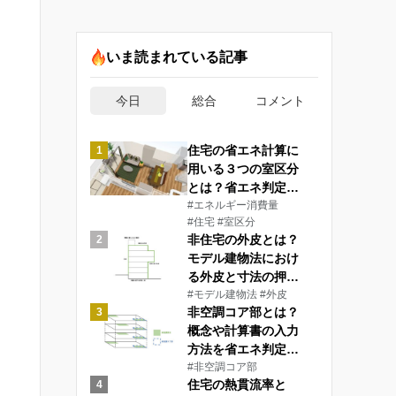
いま読まれている記事
今日
総合
コメント
住宅の省エネ計算に
1
用いる３つの室区分
とは？省エネ判定員
が解説
#エネルギー消費量
#住宅
#室区分
非住宅の外皮とは？
2
モデル建物法におけ
る外皮と寸法の押さ
え方を省エネ判定員
#モデル建物法
#外皮
非空調コア部とは？
3
が解説
概念や計算書の入力
方法を省エネ判定員
が解説
#非空調コア部
住宅の熱貫流率と
4