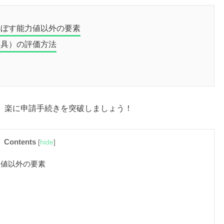
及ぼす能力値以外の要素
器具）の評価方法
、楽に申請手続きを突破しましょう！
Contents
[
hide
]
力値以外の要素