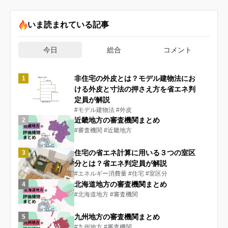
いま読まれている記事
今日
総合
コメント
非住宅の外皮とは？モデル建物法にお
1
ける外皮と寸法の押さえ方を省エネ判
定員が解説
#モデル建物法
#外皮
近畿地方の審査機関まとめ
2
#審査機関
#近畿地方
住宅の省エネ計算に用いる３つの室区
3
分とは？省エネ判定員が解説
#エネルギー消費量
#住宅
#室区分
北海道地方の審査機関まとめ
4
#北海道地方
#審査機関
九州地方の審査機関まとめ
5
#九州地方
#審査機関