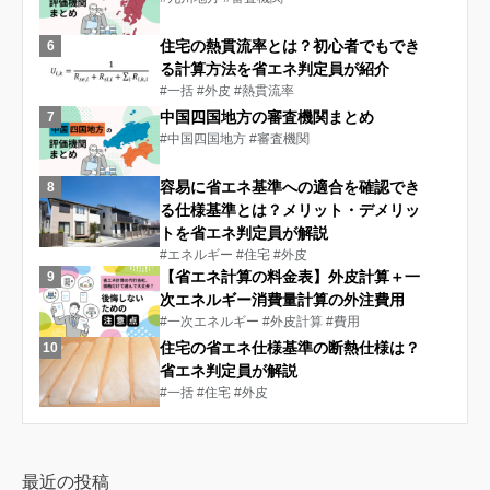
住宅の熱貫流率とは？初心者でもでき
6
る計算方法を省エネ判定員が紹介
#一括
#外皮
#熱貫流率
中国四国地方の審査機関まとめ
7
#中国四国地方
#審査機関
容易に省エネ基準への適合を確認でき
8
る仕様基準とは？メリット・デメリッ
トを省エネ判定員が解説
#エネルギー
#住宅
#外皮
【省エネ計算の料金表】外皮計算＋一
9
次エネルギー消費量計算の外注費用
#一次エネルギー
#外皮計算
#費用
住宅の省エネ仕様基準の断熱仕様は？
10
省エネ判定員が解説
#一括
#住宅
#外皮
最近の投稿