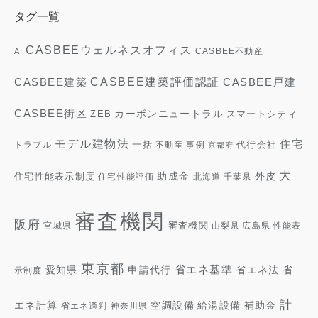
タグ一覧
CASBEEウェルネスオフィス
CASBEE不動産
AI
CASBEE建築評価認証
CASBEE建築
CASBEE戸建
CASBEE街区
ZEB
カーボンニュートラル
スマートシティ
モデル建物法
住宅
一括
代行会社
トラブル
不動産
事例
京都府
大
外皮
住宅性能表示制度
助成金
住宅性能評価
北海道
千葉県
審査機関
阪府
審査機関
宮城県
山梨県
広島県
性能表
東京都
省エネ基準
省
愛知県
申請代行
省エネ法
示制度
計
エネ計算
空調設備
補助金
給湯設備
省エネ適判
神奈川県