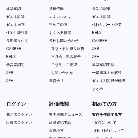
建築確認
見積依頼
最新の記事
省エネ計算
エネカルとは
省エネ計算
省エネ適判
初めての方
代行サポート企業
住宅性能評価
よくある質問
BELS
長期優良住宅
各種お問い合わせ
CASBEE
CASBEE
- 迷惑
・規約違反報告
ZEB
BELS
- 不具合・障害報告
ZEH
低炭素認定
- ご意見・ご要望
建築確認申請
ZEB
- お問い合わせ
一級建築士が解説
ZEH
運営会社
省エネ判定員が解説
まとめ
ログイン
評価機関
初めての方
発注者ログイン
審査機関のニュース
案件を依頼する方
出展者ログイン
建築確認申請
- 案件について
近畿地方
- 利用料金について